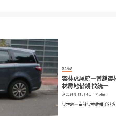
站內快訊
雲林虎尾統一當舖雲林
林房地借錢 找統一
2024 年 11 月 4 日
admin
雲林統一當舖雲林收購手錶專業店