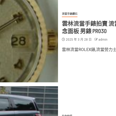
流當手錶鑽石
雲林流當手錶拍賣 流當二手
念面板 男錶 PR030
2025 年 3 月 28 日
admin
雲林流當ROLEX錶,流當勞力士錶