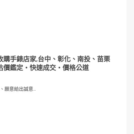
收購手錶店家,台中、彰化、南投、苗栗
估價鑑定・快速成交・價格公道
願意給出誠意...