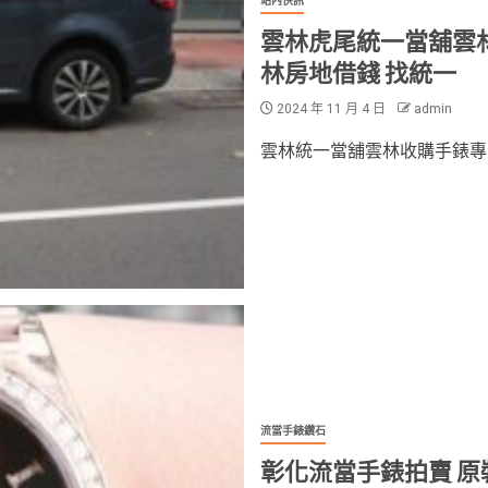
站內快訊
雲林虎尾統一當舖雲林
林房地借錢 找統一
2024 年 11 月 4 日
admin
雲林統一當舖雲林收購手錶專業店
流當手錶鑽石
彰化流當手錶拍賣 原裝 RO