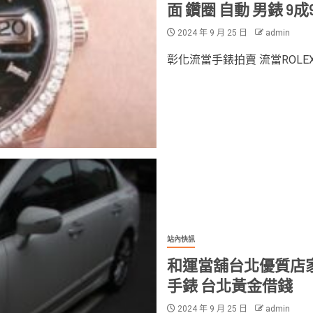
面 鑽圈 自動 男錶 9成9
2024 年 9 月 25 日
admin
彰化流當手錶拍賣 流當ROLEX錶
站內快訊
和運當舖台北優質店家
手錶 台北黃金借錢
2024 年 9 月 25 日
admin