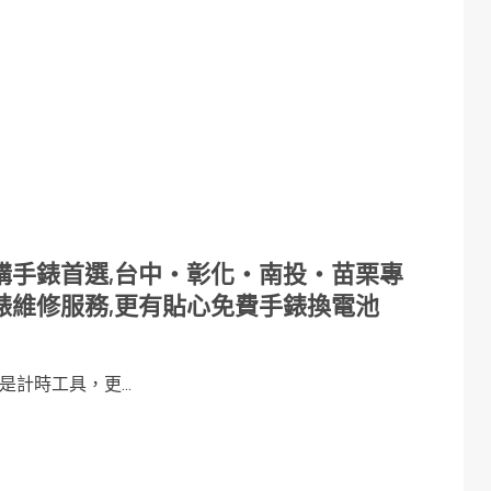
購手錶首選,台中・彰化・南投・苗栗專
錶維修服務,更有貼心免費手錶換電池
計時工具，更...