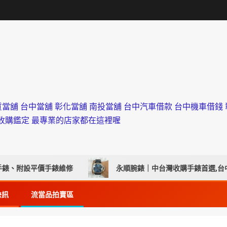
 台中當舖 彰化當舖 南投當舖 台中汽車借款 台中機車借錢 彰
錢估價收購鑑定 最專業的店家都在這裡喔
修
永順腕錶｜中台灣收購手錶首選,台中・彰化・南投・苗
快訊
流當品拍賣區