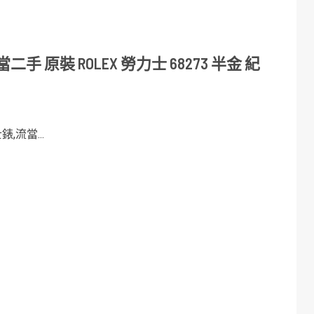
 原裝 ROLEX 勞力士 68273 半金 紀
,流當...