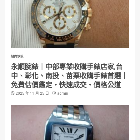
站內快訊
永順腕錶｜中部專業收購手錶店家,台
中、彰化、南投、苗栗收購手錶首選｜
免費估價鑑定・快速成交・價格公道
2025 年 11 月 25 日
admin