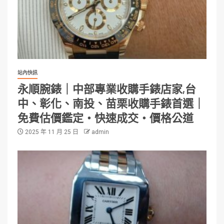
站內快訊
永順腕錶｜中部專業收購手錶店家,台
中、彰化、南投、苗栗收購手錶首選｜
免費估價鑑定・快速成交・價格公道
2025 年 11 月 25 日
admin