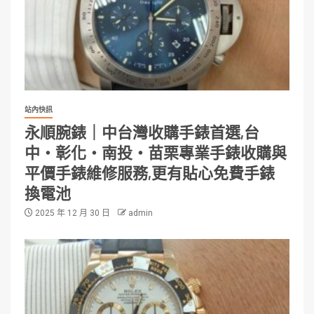
站內快訊
永順腕錶｜中台灣收購手錶首選,台
中・彰化・南投・苗栗專業手錶收購與
平價手錶維修服務,更有貼心免費手錶
換電池
2025 年 12 月 30 日
admin