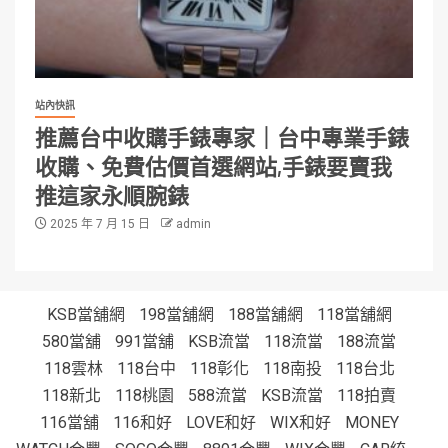
站內快訊
推薦台中收購手錶專家｜台中專業手錶
收購、免費估價首選網站,手錶要賣我
推這家永順腕錶
2025 年 7 月 15 日
admin
KSB當舖網
198當舖網
188當舖網
118當舖網
580當舖
991當舖
KSB流當
118流當
188流當
118雲林
118台中
118彰化
118南投
118台北
118新北
118桃園
588流當
KSB流當
118拍賣
116當舖
116和好
LOVE和好
WIX和好
MONEY